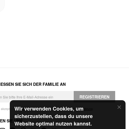
ESSEN SIE SICH DER FAMILIE AN
REGISTRIEREN
Wir verwenden Cookies, um
h akzeptiere die
Geschäftsbedingungen
und die
Datenschutzerklärung
.
sicherzustellen, dass du unsere
EN SIE UNS
Website optimal nutzen kannst.