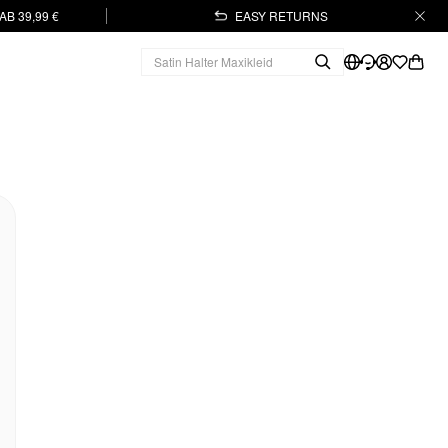
B 39,99 €
EASY RETURNS