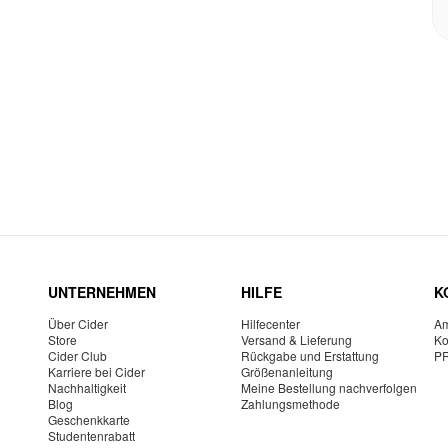
UNTERNEHMEN
HILFE
K
Über Cider
Hilfecenter
Am
Store
Versand & Lieferung
Ko
Cider Club
Rückgabe und Erstattung
P
Karriere bei Cider
Größenanleitung
Nachhaltigkeit
Meine Bestellung nachverfolgen
Blog
Zahlungsmethode
Geschenkkarte
Studentenrabatt