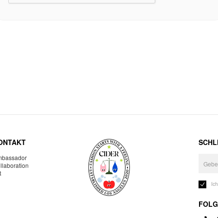
ONTAKT
SCHLI
bassador
llaboration
R
Ic
FOLG